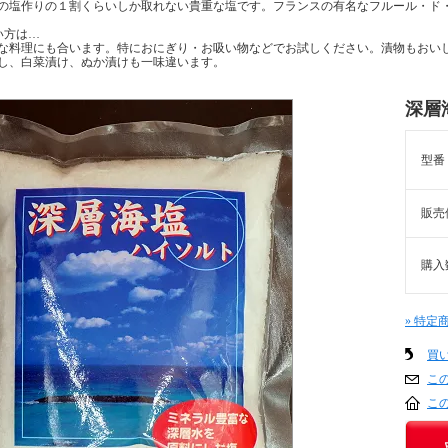
の塩作りの１割くらいしか取れない貴重な塩です。フランスの有名なフルール・ド
い方は…
な料理にも合います。特におにぎり・お吸い物などでお試しください。漬物もおい
し、白菜漬け、ぬか漬けも一味違います。
深層
型番
販売
購入
» 特定
買
こ
こ