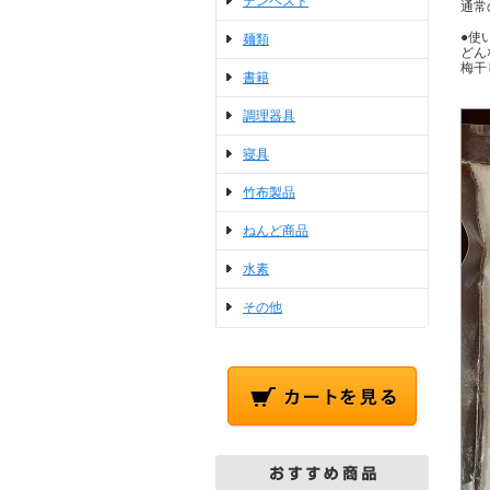
テンペスト
通常
●使
麺類
どん
梅干
書籍
調理器具
寝具
竹布製品
ねんど商品
水素
その他