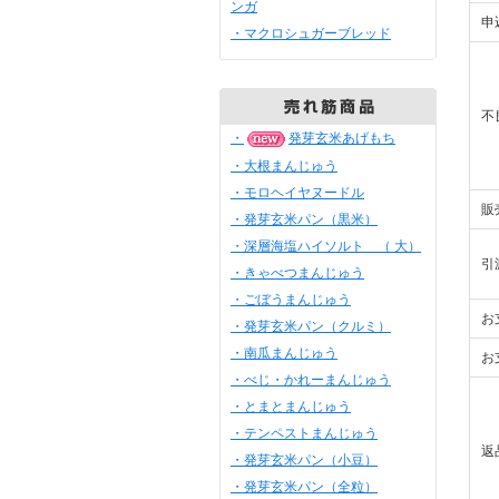
ンガ
申
・マクロシュガーブレッド
不
・
発芽玄米あげもち
・大根まんじゅう
・モロヘイヤヌードル
販
・発芽玄米パン（黒米）
・深層海塩ハイソルト （ 大）
引
・きゃべつまんじゅう
・ごぼうまんじゅう
お
・発芽玄米パン（クルミ）
・南瓜まんじゅう
お
・べじ・かれーまんじゅう
・とまとまんじゅう
・テンペストまんじゅう
返
・発芽玄米パン（小豆）
・発芽玄米パン（全粒）