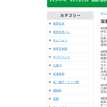
ホー
深
発芽玄米
●深
伊豆
発芽玄米パン
とこ
温泉
まんじゅう
海洋
透明
発芽玄米餅
●精
昭和
サプリメント
精製
それ
カル
お菓子
多く
自然
冷凍食品
5％
つま
豆・種子・ナッツ類
●自
①原
調味料
②塩
●製
茶類
低温
すべ