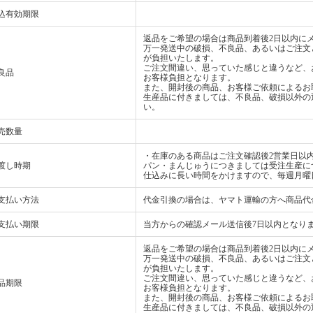
込有効期限
返品をご希望の場合は商品到着後2日以内にメ
万一発送中の破損、不良品、あるいはご注文
が負担いたします。
ご注文間違い、思っていた感じと違うなど、
良品
お客様負担となります。
また、開封後の商品、お客様ご依頼によるお
生産品に付きましては、不良品、破損以外の
い。
売数量
・在庫のある商品はご注文確認後2営業日以
渡し時期
パン・まんじゅうにつきましては受注生産に
仕込みに長い時間をかけますので、毎週月曜
支払い方法
代金引換の場合は、ヤマト運輸の方へ商品代
支払い期限
当方からの確認メール送信後7日以内となり
返品をご希望の場合は商品到着後2日以内にメ
万一発送中の破損、不良品、あるいはご注文
が負担いたします。
ご注文間違い、思っていた感じと違うなど、
品期限
お客様負担となります。
また、開封後の商品、お客様ご依頼によるお
生産品に付きましては、不良品、破損以外の