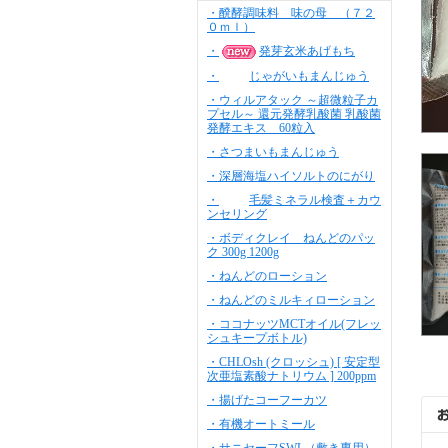
・醗酵調味料 味の母 （７２
０ｍｌ）
・
発芽玄米あげもち
・
じゃがいもまんじゅう
・ウィルアタック ～超微粒子カ
プセル～ 還元発酵乳酸菌 乳酸菌
発酵エキス 60粒入
・さつまいもまんじゅう
・深層海塩ハイソルトのにがり
・
毛髪ミネラル検査＋カウ
ンセリング
・ボディクレイ ねんどのパッ
ク 300g 1200g
・ねんどのローション
・ねんどのミルキィローション
・ココナッツMCTオイル(フレッ
シュキープボトル)
・CHLOsh (クロッシュ) [ 安定型
次亜塩素酸ナトリウム ] 200ppm
・揚げたコーフーカツ
・有機オートミール