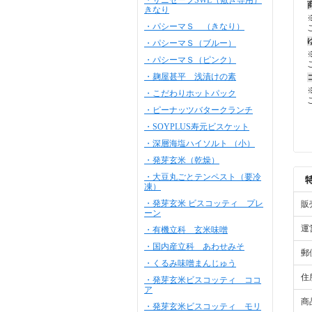
・サニセーフSWL（敷き専用）
きなり
・パシーマＳ （きなり）
・パシーマＳ（ブルー）
・パシーマＳ（ピンク）
・麹屋甚平 浅漬けの素
・こだわりホットパック
・ピーナッツバタークランチ
・SOYPLUS寿元ビスケット
・深層海塩ハイソルト （小）
・発芽玄米（乾燥）
・大豆丸ごとテンペスト（要冷
凍）
・発芽玄米 ビスコッティ プレ
販
ーン
運
・有機立科 玄米味噌
・国内産立科 あわせみそ
郵
・くるみ味噌まんじゅう
住
・発芽玄米ビスコッティ ココ
ア
商
・発芽玄米ビスコッティ モリ