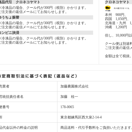
商品代引 クロネコヤマト
クロネコヤマト
※冷凍品の場合、クール代が300円（税別）かかります。
ご注文後の返信メールにてお知らせします。
本州 900円、
ゆうちょ振替
四国 1,050円、
※冷凍品の場合、クール代が300円（税別）かかります。
北海道・九州 1,
ご注文後の返信メールにてお知らせします。
沖縄 1,200円
コンビニ決済
但し、10,00
※冷凍品の場合、クール代が300円（税別）かかります。
ご注文後の返信メールにてお知らせします。
クール便は別途料
ご注文後の返信
金額は全て税抜
売業者
加藤農園株式会社
営統括責任者名
加藤 桂一
便番号
178-0065
所
東京都練馬区西大泉2‐14‐4
品代金以外の料金の説明
商品送料・代引手数料をご負担いただきます