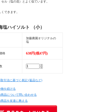
・セル（塩の花）とよく似ています。
しくできます。
海塩ハイソルト （小）
加藤農園オリジナルの
塩
価格
638円(税47円)
数
商取引法に基づく表記 (返品など)
い物を続ける
の商品について問い合わせる
の商品を友達に教える