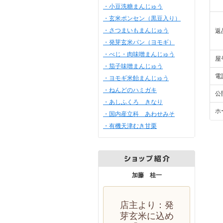
・小豆洗糖まんじゅう
・玄米ポンセン（黒豆入り）
・さつまいもまんじゅう
返
・発芽玄米パン（ヨモギ）
・べじ・肉味噌まんじゅう
屋
・茄子味噌まんじゅう
電
・ヨモギ米飴まんじゅう
・ねんどのハミガキ
公
・あしふくろ きなり
ホ
・国内産立科 あわせみそ
・有機天津むき甘栗
加藤 桂一
店主より：発
芽玄米に込め