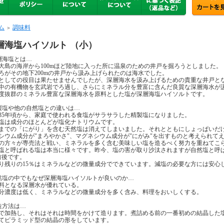
ム
調味料
＞
層海塩ハイソルト （小）
層海塩とは…
大島の海岸から100mほど陸地に入った所に温泉のための井戸を掘ろうとしました。
ろがその地下200mの井戸から汲み上げられたのは海水でした。
としての役目は果たせませんでしたが、深層海水を汲み上げるための貴重な井戸と
中の有機物を玄武岩でろ過し、さらにミネラル分を豊富に含んだ良質な深層海水が
度抜群のミネラル豊富な深層海水を原料とした塩が深層海塩ハイソルトです。
製塩や他の自然塩との違いは…
35年頃から、家庭で使われる食塩がサラサラした精製塩になりました。
塩は成分のほとんどが塩化ナトリウムです。
までの「にがり」を含む天然塩は消えてしまいました。それとともにしょっぱいだ
シウム成分が"まろやかさ"、マグネシウム成分が"にがみ"を出すものと考えられて
の方々が専売法と戦い、ミネラルを多く含む美味しい塩を造るべく努力を重ねてこ
塩と呼ばれる塩は本当に様々です。昨今、塩の害が取り沙汰されますが自然塩と呼
前後です。
り残りの15％はミネラルなどの微量成分でできています。減塩の必要な方には安心
然塩の中でもなぜ深層海塩ハイソルトが良いのか…
料となる深層水が優れている。
分濃度は低く、ミネラルなどの微量成分を多く含み、料理をおいしくする。
造方法は…
で加熱し、それはそれは時間をかけて造ります。煮詰める前の一番初めの結晶した
てピラミッド型の結晶の形をしています。