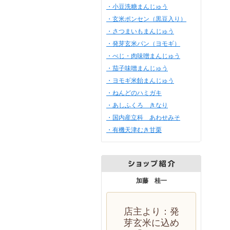
・小豆洗糖まんじゅう
・玄米ポンセン（黒豆入り）
・さつまいもまんじゅう
・発芽玄米パン（ヨモギ）
・べじ・肉味噌まんじゅう
・茄子味噌まんじゅう
・ヨモギ米飴まんじゅう
・ねんどのハミガキ
・あしふくろ きなり
・国内産立科 あわせみそ
・有機天津むき甘栗
加藤 桂一
店主より：発
芽玄米に込め