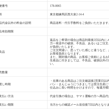
便番号
178-0065
所
東京都練馬区西大泉2‐14‐4
品代金以外の料金の説明
商品送料・代引手数料をご負担いただきます
込有効期限
返品をご希望の場合は商品到着後2日以内にメ
万一発送中の破損、不良品、あるいはご注文
が負担いたします。
ご注文間違い、思っていた感じと違うなど、
良品
お客様負担となります。
また、開封後の商品、お客様ご依頼によるお
生産品に付きましては、不良品、破損以外の
い。
売数量
・在庫のある商品はご注文確認後2営業日以
渡し時期
パン・まんじゅうにつきましては受注生産に
仕込みに長い時間をかけますので、毎週月曜
支払い方法
代金引換の場合は、ヤマト運輸の方へ商品代
支払い期限
当方からの確認メール送信後7日以内となり