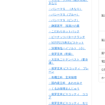
・サニセーフSWL（敷き専用）
きなり
・パシーマＳ （きなり）
・パシーマＳ（ブルー）
返
・パシーマＳ（ピンク）
・麹屋甚平 浅漬けの素
・こだわりホットパック
・ピーナッツバタークランチ
返
・SOYPLUS寿元ビスケット
・深層海塩ハイソルト （小）
屋
・発芽玄米（乾燥）
・大豆丸ごとテンペスト（要冷
電
凍）
・発芽玄米 ビスコッティ プレ
公
ーン
・有機立科 玄米味噌
ホ
・国内産立科 あわせみそ
・くるみ味噌まんじゅう
・発芽玄米ビスコッティ ココ
ア
・発芽玄米ビスコッティ モリ