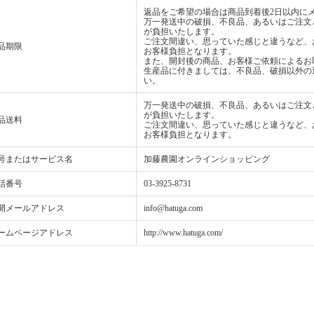
返品をご希望の場合は商品到着後2日以内にメ
万一発送中の破損、不良品、あるいはご注文
が負担いたします。
ご注文間違い、思っていた感じと違うなど、
品期限
お客様負担となります。
また、開封後の商品、お客様ご依頼によるお
生産品に付きましては、不良品、破損以外の
い。
万一発送中の破損、不良品、あるいはご注文
が負担いたします。
品送料
ご注文間違い、思っていた感じと違うなど、
お客様負担となります。
号またはサービス名
加藤農園オンラインショッピング
話番号
03-3925-8731
開メールアドレス
info@hatuga.com
ームページアドレス
http://www.hatuga.com/