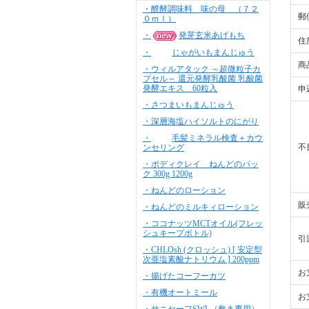
・醗酵調味料 味の母 （７２
郵
０ｍｌ）
・
発芽玄米あげもち
住
・
じゃがいもまんじゅう
商
・ウィルアタック ～超微粒子カ
プセル～ 還元発酵乳酸菌 乳酸菌
発酵エキス 60粒入
申
・さつまいもまんじゅう
・深層海塩ハイソルトのにがり
・
毛髪ミネラル検査＋カウ
不
ンセリング
・ボディクレイ ねんどのパッ
ク 300g 1200g
・ねんどのローション
販
・ねんどのミルキィローション
・ココナッツMCTオイル(フレッ
シュキープボトル)
引
・CHLOsh (クロッシュ) [ 安定型
次亜塩素酸ナトリウム ] 200ppm
お
・揚げたコーフーカツ
・有機オートミール
お