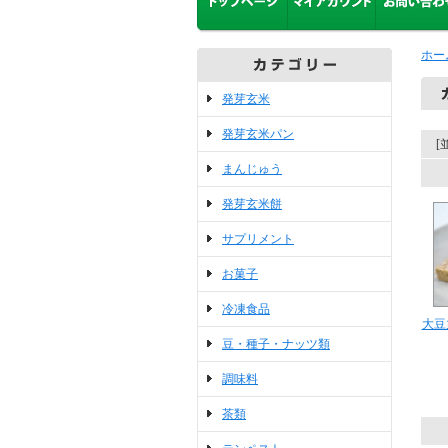
ホー
発芽玄米
発芽玄米パン
[
まんじゅう
発芽玄米餅
サプリメント
お菓子
冷凍食品
大豆
豆・種子・ナッツ類
調味料
茶類