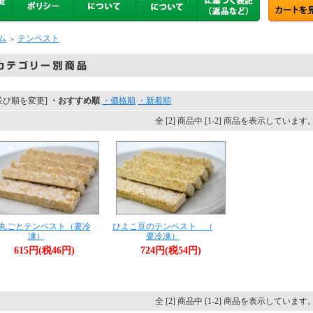
ム
テンペスト
＞
並び順を変更]
・おすすめ順
・価格順
・新着順
全 [2] 商品中 [1-2] 商品を表示しています
丸ごとテンペスト（要冷
ひよこ豆のテンペスト （
凍）
要冷凍）
615円(税46円)
724円(税54円)
全 [2] 商品中 [1-2] 商品を表示しています