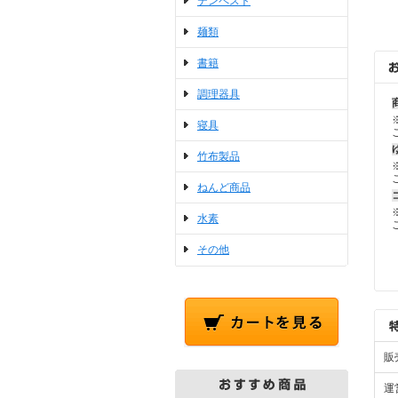
テンペスト
麺類
書籍
調理器具
寝具
竹布製品
ねんど商品
水素
その他
販
運