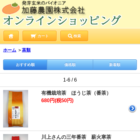
カート
検索
ホーム
＞
茶類
おすすめ順
価格順
新着順
1-6 / 6
有機栽培茶 ほうじ茶（番茶）
680円(税50円)
川上さんの三年番茶 薪火寒茶